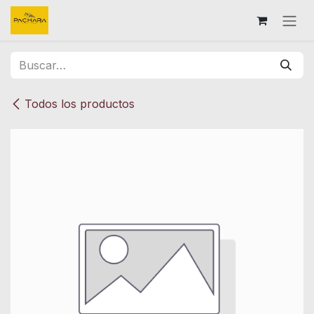
Ir al contenido
Todos los productos