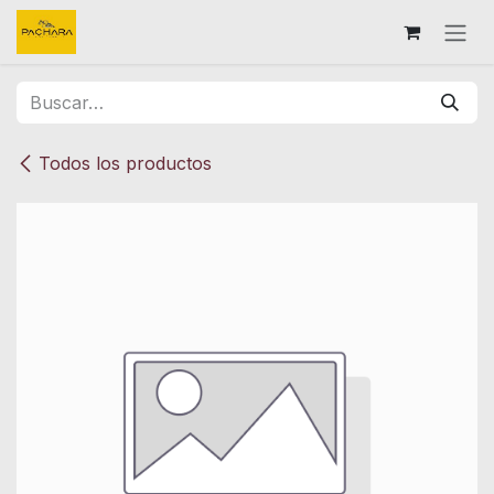
Ir al contenido
Todos los productos