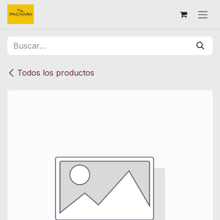
Ir al contenido
Todos los productos