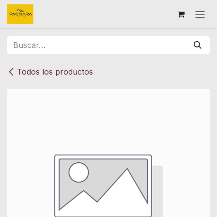
Ir al contenido
Todos los productos