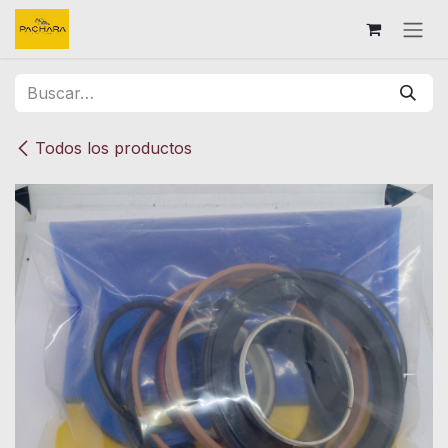
Ir al contenido
Todos los productos