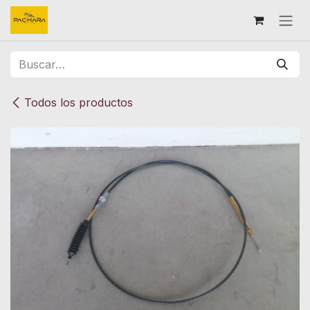
Ir al contenido
Todos los productos