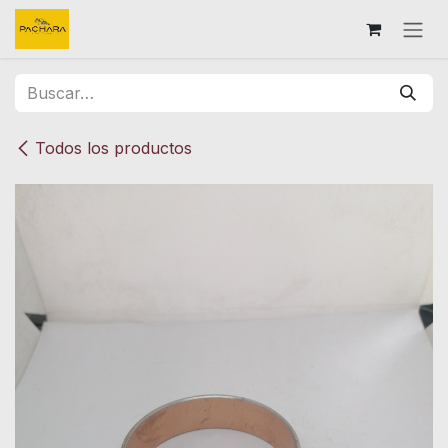
Ir al contenido
Todos los productos