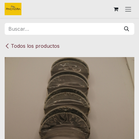
Ir al contenido
Todos los productos