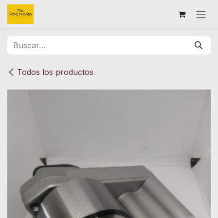
Ir al contenido
Todos los productos