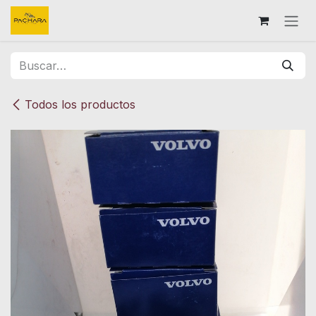
Ir al contenido
Todos los productos