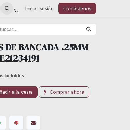
Iniciar sesión
Contáctenos
S DE BANCADA .25MM
E21234191
s incluidos
adir a la cesta
Comprar ahora