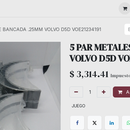
MAQUINARIA
E BANCADA .25MM VOLVO D5D VOE21234191
5 PAR METALE
VOLVO D5D VO
$
3,314.41
Impuesto
Añ
JUEGO