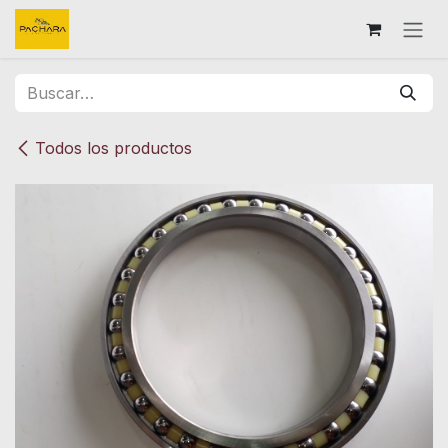
Ir al contenido
Todos los productos