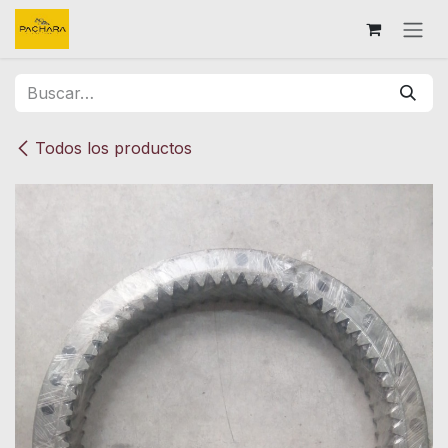
Ir al contenido
Todos los productos