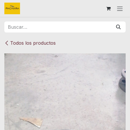
Ir al contenido
Todos los productos