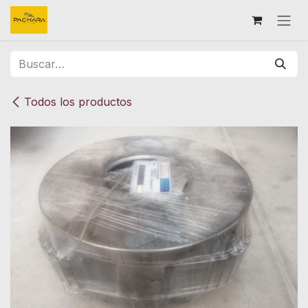
Ir al contenido
Todos los productos