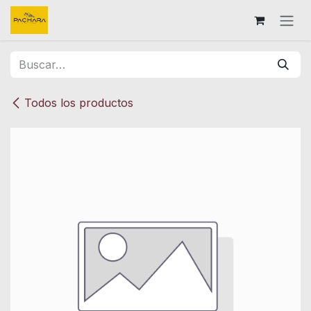
Ir al contenido
Todos los productos