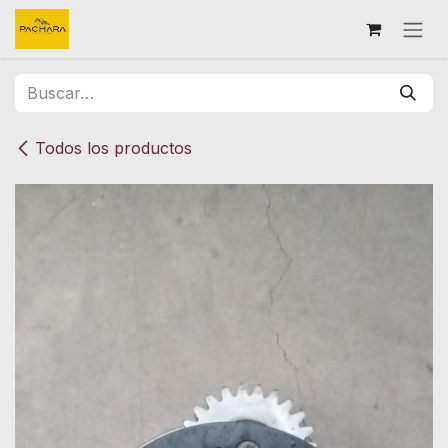
Ir al contenido
Todos los productos