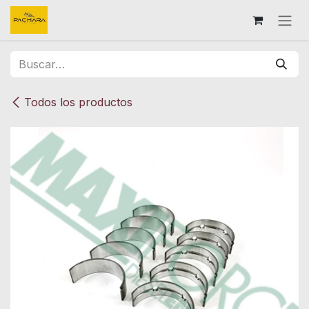
Ir al contenido
Todos los productos