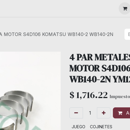
MAQUINARIA
RA MOTOR S4D106 KOMATSU WB140-2 WB140-2N
4 PAR METALE
MOTOR S4D10
WB140-2N YM1
$
1,716.22
Impuesto
Añ
JUEGO
COJINETES