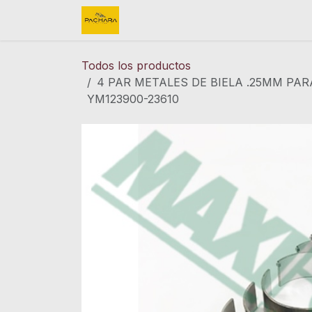
Ir al contenido
Inicio
REFACCIONES
FINK 
Todos los productos
4 PAR METALES DE BIELA .25MM PA
YM123900-23610