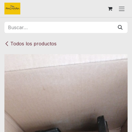
Ir al contenido
Todos los productos