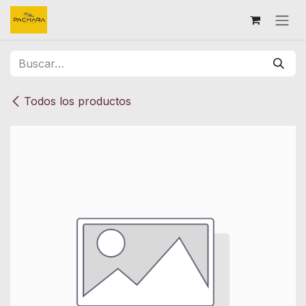
Ir al contenido
Todos los productos