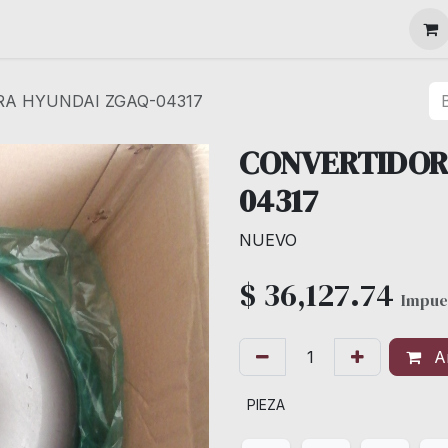
MAQUINARIA
RA HYUNDAI ZGAQ-04317
CONVERTIDOR
04317
NUEVO
$
36,127.74
Impue
Añ
PIEZA