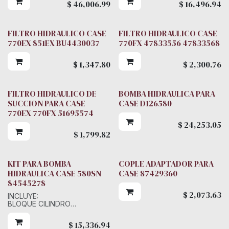
$
46,006.99
$
16,496.94
PLATO VALVULA
BOLA GUIA
FILTRO HIDRAULICO CASE
FILTRO HIDRAULICO CASE
770EX 851EX BU4430037
770FX 47833556 47833568
$
1,347.80
$
2,300.76
FILTRO HIDRAULICO DE
BOMBA HIDRAULICA PARA
SUCCION PARA CASE
CASE D126580
770EX 770FX 51695574
$
24,253.05
$
1,799.82
KIT PARA BOMBA
COPLE ADAPTADOR PARA
HIDRAULICA CASE 580SN
CASE 87429360
84545278
$
2,073.63
INCLUYE:
BLOQUE CILINDRO
SET DE PISTONES
PLATO RETENEDOR
$
15,336.94
PLATO VALVULA