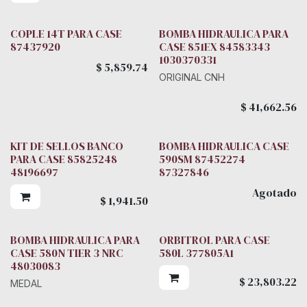
BOLA GUIA
COPLE 14T PARA CASE
BOMBA HIDRAULICA PARA
87437920
CASE 851EX 84583343
1030370331
$
5,859.74
ORIGINAL CNH
$
41,662.56
KIT DE SELLOS BANCO
BOMBA HIDRAULICA CASE
PARA CASE 85825248
590SM 87452274
48196697
87327846
Agotado
$
1,941.50
BOMBA HIDRAULICA PARA
ORBITROL PARA CASE
CASE 580N TIER 3 NRC
580L 377805A1
48030083
$
23,803.22
MEDAL