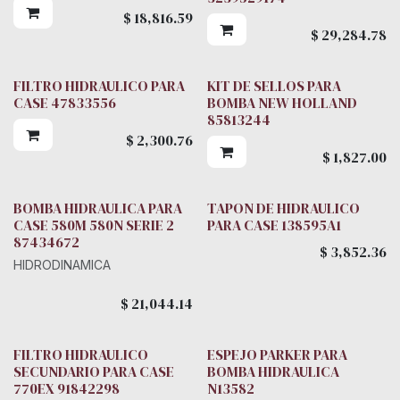
$
18,816.59
$
29,284.78
FILTRO HIDRAULICO PARA
KIT DE SELLOS PARA
CASE 47833556
BOMBA NEW HOLLAND
85813244
$
2,300.76
$
1,827.00
BOMBA HIDRAULICA PARA
TAPON DE HIDRAULICO
CASE 580M 580N SERIE 2
PARA CASE 138595A1
87434672
$
3,852.36
HIDRODINAMICA
$
21,044.14
FILTRO HIDRAULICO
ESPEJO PARKER PARA
Parker
SECUNDARIO PARA CASE
BOMBA HIDRAULICA
770EX 91842298
N13582