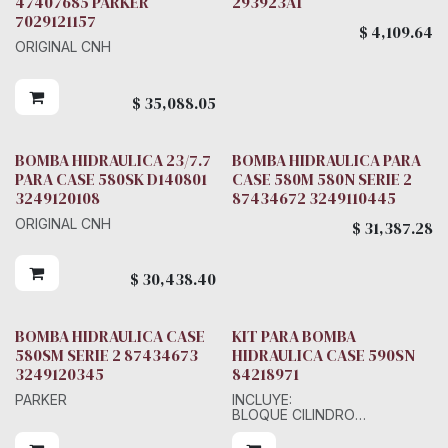
47407685 PARKER
293923A1
7029121157
$
4,109.64
ORIGINAL CNH
$
35,088.05
BOMBA HIDRAULICA 23/7.7
BOMBA HIDRAULICA PARA
Parker
PARA CASE 580SK D140801
CASE 580M 580N SERIE 2
3249120108
87434672 3249110445
ORIGINAL CNH
$
31,387.28
$
30,438.40
BOMBA HIDRAULICA CASE
KIT PARA BOMBA
580SM SERIE 2 87434673
HIDRAULICA CASE 590SN
3249120345
84218971
PARKER
INCLUYE:
BLOQUE CILINDRO
SET DE PISTONES
PLATO RETENEDOR