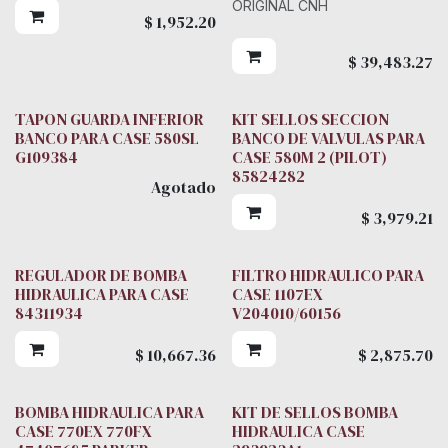
ORIGINAL CNH
$
1,952.20
$
39,483.27
TAPON GUARDA INFERIOR
KIT SELLOS SECCION
BANCO PARA CASE 580SL
BANCO DE VALVULAS PARA
G109384
CASE 580M 2 (PILOT)
85824282
Agotado
$
3,979.21
REGULADOR DE BOMBA
FILTRO HIDRAULICO PARA
HIDRAULICA PARA CASE
CASE 1107EX
84311934
V204010/60156
$
10,667.36
$
2,875.70
BOMBA HIDRAULICA PARA
KIT DE SELLOS BOMBA
CASE 770EX 770FX
HIDRAULICA CASE