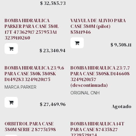
$
32,585.73
BOMBA HIDRAULICA
VALVULA DE ALIVIO PARA
Parker
PARKER PARA CASE 580L
CASE 580M (pilot)
17T 47362917 257953A1
85811946
3239110260
$
9,508.11
$
23,340.94
BOMBA HIDRAULICA 23/9.6
BOMBA HIDRAULICA 23/7.7
PARA CASE 580K 580SK
PARA CASE 580SK D146608
D149283 3249120175
3249120157
(descontinuada)
MARCA PARKER
ORIGINAL CNH
$
27,469.96
Agotado
ORBITROL PARA CASE
BOMBA HIDRAULICA 14T
Parker
580M SERIE 2 87751598
PARA CASE 87435827
3239529174