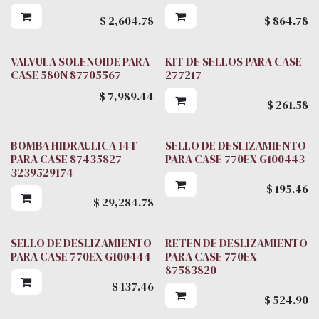
$
2,604.78
$
864.78
VALVULA SOLENOIDE PARA
KIT DE SELLOS PARA CASE
CASE 580N 87705567
277217
$
7,989.44
$
261.58
BOMBA HIDRAULICA 14T
SELLO DE DESLIZAMIENTO
Parker
PARA CASE 87435827
PARA CASE 770EX G100443
3239529174
$
195.46
$
29,284.78
SELLO DE DESLIZAMIENTO
RETEN DE DESLIZAMIENTO
PARA CASE 770EX G100444
PARA CASE 770EX
87583820
$
137.46
$
524.90