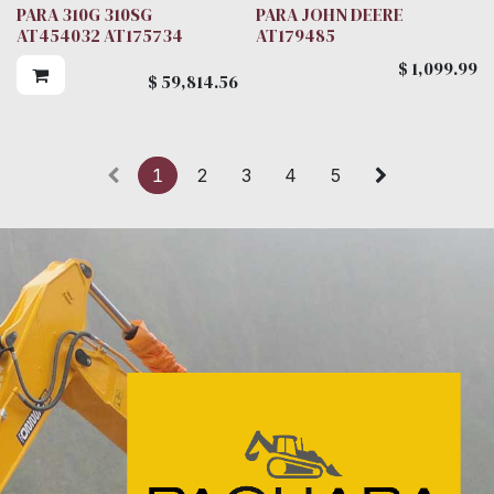
PARA 310G 310SG
PARA JOHN DEERE
AT454032 AT175734
AT179485
$
1,099.99
$
59,814.56
1
2
3
4
5