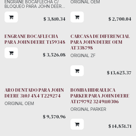
ENGRANE BOCAFLECHA C/
ORIGINAL OEM
BLOQUEO PARA JOHN DEERE
310E 310G
$
3,810.34
$
2,700.04
ENGRANE BOCAFLECHA
CARCASA DE DIFERENCIAL
PARA JOHN DEERE T159348
PARA JOHN DEERE OEM
AT338798
$
3,526.08
ORIGINAL ZF
$
13,625.37
ARO DENTADO PARA JOHN
BOMBA HIDRAULICA
Parker
DEERE 310J 4X4 T229274
PARKER PARA JOHN DEERE
AT179792 3249110306
ORIGINAL OEM
ORIGINAL PARKER
$
9,570.96
$
14,851.71