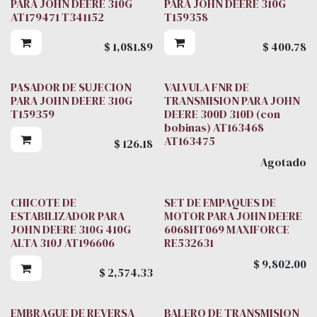
PARA JOHN DEERE 310G
PARA JOHN DEERE 310G
AT179471 T341152
T159358
$
1,081.89
$
400.78
PASADOR DE SUJECION
VALVULA FNR DE
PARA JOHN DEERE 310G
TRANSMISION PARA JOHN
T159359
DEERE 300D 310D (con
bobinas) AT163468
AT163475
$
126.18
Agotado
CHICOTE DE
SET DE EMPAQUES DE
ESTABILIZADOR PARA
MOTOR PARA JOHN DEERE
JOHN DEERE 310G 410G
6068HT069 MAXIFORCE
ALTA 310J AT196606
RE532631
$
9,802.00
$
2,574.33
EMBRAGUE DE REVERSA
BALERO DE TRANSMISION