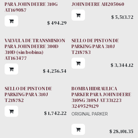
PARA JOHN DEERE 310G
JOHN DEERE AH205060
AT169087
$
5,513.72
$
494.29
VALVULA DE TRANSMISION
SELLO DE PISTON DE
PARA JOHN DEERE 300D
PARKING PARA 310J
310D (sin bobina)
T218783
AT163477
$
3,344.12
$
4,256.54
SELLO DE PISTON DE
BOMBA HIDRAULICA
Parker
PARKING PARA 310J
PARKER PARA JOHN DEERE
T218782
310SG 310SJ AT331223
3249529129
$
1,742.22
ORIGINAL PARKER
$
28,101.35