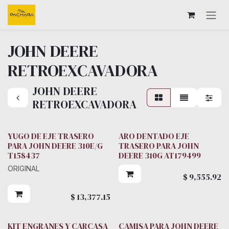
Ir al contenido
JOHN DEERE
RETROEXCAVADORA
JOHN DEERE
RETROEXCAVADORA
YUGO DE EJE TRASERO
ARO DENTADO EJE
PARA JOHN DEERE 310E/G
TRASERO PARA JOHN
T158437
DEERE 310G AT179499
ORIGINAL
$
9,555.92
$
13,377.15
KIT ENGRANES Y CARCASA
CAMISA PARA JOHN DEERE