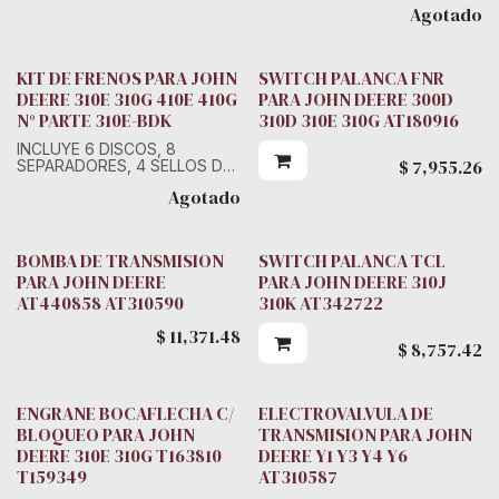
Agotado
SECCIONES
KIT DE FRENOS PARA JOHN
SWITCH PALANCA FNR
DEERE 310E 310G 410E 410G
PARA JOHN DEERE 300D
N° PARTE 310E-BDK
310D 310E 310G AT180916
INCLUYE 6 DISCOS, 8
$
7,955.26
SEPARADORES, 4 SELLOS DE
PISTON, 4 LIGAS DE
Agotado
SECCIONES, 8 ORINGS
BOMBA DE TRANSMISION
SWITCH PALANCA TCL
PARA JOHN DEERE
PARA JOHN DEERE 310J
AT440858 AT310590
310K AT342722
$
11,371.48
$
8,757.42
ENGRANE BOCAFLECHA C/
ELECTROVALVULA DE
BLOQUEO PARA JOHN
TRANSMISION PARA JOHN
DEERE 310E 310G T163810
DEERE Y1 Y3 Y4 Y6
T159349
AT310587