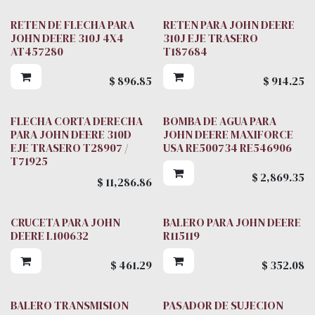
RETEN DE FLECHA PARA
RETEN PARA JOHN DEERE
JOHN DEERE 310J 4X4
310J EJE TRASERO
AT457280
T187684
$
896.85
$
914.25
FLECHA CORTA DERECHA
BOMBA DE AGUA PARA
PARA JOHN DEERE 310D
JOHN DEERE MAXIFORCE
EJE TRASERO T28907 /
USA RE500734 RE546906
T71925
$
2,869.35
$
11,286.86
CRUCETA PARA JOHN
BALERO PARA JOHN DEERE
DEERE L100632
R115119
$
461.29
$
352.08
BALERO TRANSMISION
PASADOR DE SUJECION