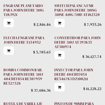
ENGRANE PLANETARIO
SWITCH PALANCA FNR
PARA JOHN DEERE 310G
PARA JOHN DEERE 310SG
T183921
310SE 410G 710D AT182520
$
2,816.46
$
7,955.26
FLECHA ENGRANE PARA
CONVERTIDOR PARA JOHN
JOHN DEERE T154952
DEERE 310J AT393835
AT501974
$
5,705.65
$
36,127.74
BOMBA COMMON RAIL
INYECTOR PARA JOHN
PARA JOHN DEERE 310J
DEERE 4045HT054
4045HT054 RE507959
RE546783 DZ100211
RE527528
$
11,228.22
$
37,686.36
ROTULA DE VARILLAJE
PISTON DE 90MM PARA