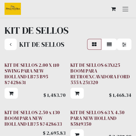
Ir al contenido
KIT DE SELLOS
KIT DE SELLOS
KIT DE SELLOS 2.00 X 110
KIT DE SELLOS 63X125
SWING PARA NEW
BOOM PARA
HOLLAND LB75 B95
RETROEXCAVADORA FORD
87428631
555A 251320
$
1,483.70
$
1,468.34
KIT DE SELLOS 2.50 x 130
KIT DE SELLOS 63 X 4.50
BOOM PARA NEW
PARA NEW HOLLAND
HOLLAND LB75 87428633
85819350
$
2,695.83