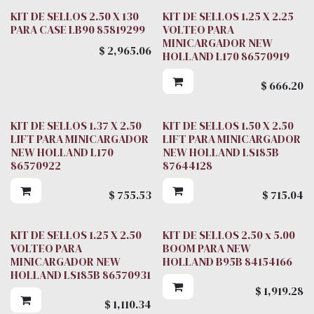
KIT DE SELLOS 2.50 X 130
KIT DE SELLOS 1.25 X 2.25
PARA CASE LB90 85819299
VOLTEO PARA
MINICARGADOR NEW
$
2,965.06
HOLLAND L170 86570919
$
666.20
KIT DE SELLOS 1.37 X 2.50
KIT DE SELLOS 1.50 X 2.50
LIFT PARA MINICARGADOR
LIFT PARA MINICARGADOR
NEW HOLLAND L170
NEW HOLLAND LS185B
86570922
87644128
$
755.53
$
715.04
KIT DE SELLOS 1.25 X 2.50
KIT DE SELLOS 2.50 x 5.00
VOLTEO PARA
BOOM PARA NEW
MINICARGADOR NEW
HOLLAND B95B 84154166
HOLLAND LS185B 86570931
$
1,919.28
$
1,110.34