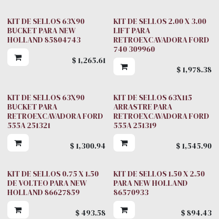
KIT DE SELLOS 63X90
KIT DE SELLOS 2.00 X 3.00
BUCKET PARA NEW
LIFT PARA
HOLLAND 85804743
RETROEXCAVADORA FORD
740 309960
$
1,265.61
$
1,978.38
KIT DE SELLOS 63X90
KIT DE SELLOS 63X115
BUCKET PARA
ARRASTRE PARA
RETROEXCAVADORA FORD
RETROEXCAVADORA FORD
555A 251321
555A 251319
$
1,300.94
$
1,545.90
KIT DE SELLOS 0.75 X 1.50
KIT DE SELLOS 1.50 X 2.50
DE VOLTEO PARA NEW
PARA NEW HOLLAND
HOLLAND 86627859
86570933
$
493.58
$
894.43