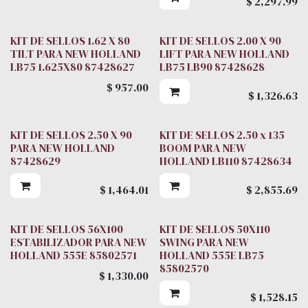
$
2,297.99
KIT DE SELLOS 1.62 X 80
KIT DE SELLOS 2.00 X 90
TILT PARA NEW HOLLAND
LIFT PARA NEW HOLLAND
LB75 1.625X80 87428627
LB75 LB90 87428628
$
957.00
$
1,326.63
KIT DE SELLOS 2.50 X 90
KIT DE SELLOS 2.50 x 135
PARA NEW HOLLAND
BOOM PARA NEW
87428629
HOLLAND LB110 87428634
$
1,464.01
$
2,855.69
KIT DE SELLOS 56X100
KIT DE SELLOS 50X110
ESTABILIZADOR PARA NEW
SWING PARA NEW
HOLLAND 555E 85802571
HOLLAND 555E LB75
85802570
$
1,330.00
$
1,528.15