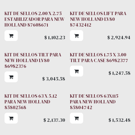
KIT DE SELLOS 2.00 X 2.75
KIT DE SELLOS LIFT PARA
ESTABILIZADOR PARA NEW
NEW HOLLAND LV80
HOLLAND 87608671
87432412
$
1,102.23
$
2,924.94
KIT DE SELLOS TILT PARA
KIT DE SELLOS 1.75 X 3.00
NEW HOLLAND LV80
TILT PARA CASE 86982377
86982376
$
1,247.58
$
3,045.58
KIT DE SELLOS 63 X 5.12
KIT DE SELLOS 63X115
PARA NEW HOLLAND
PARA NEW HOLLAND
85802568
85804742
$
2,137.30
$
1,532.48