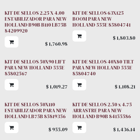
KIT DE SELLOS 2.25 X 4.00
KIT DE SELLOS 63X125
ESTABILIZADOR PARA NEW
BOOM PARA NEW
HOLLAND B90B B110 LB75B
HOLLAND 555E 85804741
84209920
$
1,803.80
$
1,760.98
KIT DE SELLOS 50X90 LIFT
KIT DE SELLOS 40X80 TILT
PARA NEW HOLLAND 555E
PARA NEW HOLLAND 555E
85802567
85804740
$
1,019.27
$
1,108.21
KIT DE SELLOS 50X110
KIT DE SELLOS 2.50 x 4.75
ESTABILIZADOR PARA NEW
ARRASTRE PARA NEW
HOLLAND LB75B 85819356
HOLLAND B90B 84155586
$
955.09
$
1,436.14