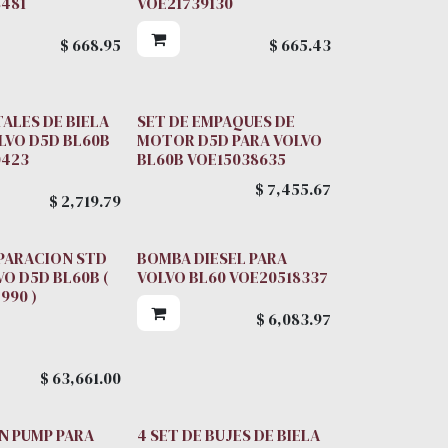
481
VOE21739130
$
668.95
$
665.43
TALES DE BIELA
SET DE EMPAQUES DE
LVO D5D BL60B
MOTOR D5D PARA VOLVO
0423
BL60B VOE15038635
$
7,455.67
$
2,719.79
PARACION STD
BOMBA DIESEL PARA
VO D5D BL60B (
VOLVO BL60 VOE20518337
990 )
$
6,083.97
$
63,661.00
BIELA
N PUMP PARA
4 SET DE BUJES DE BIELA
MPAQUES