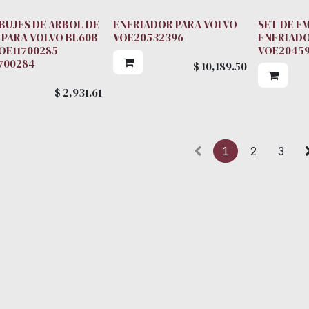
 BUJES DE ARBOL DE
ENFRIADOR PARA VOLVO
SET DE E
 PARA VOLVO BL60B
VOE20532396
ENFRIADO
OE11700285
VOE2045
700284
$
10,189.50
$
2,931.61
1
2
3