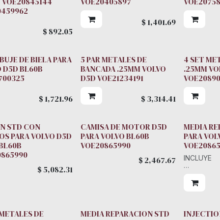
 VOE20845144
VOE20405897
VOE20758
0459962
$
1,401.69
$
892.05
 BUJE DE BIELA PARA
5 PAR METALES DE
4 SET ME
 D5D BL60B
BANCADA .25MM VOLVO
.25MM VO
700325
D5D VOE21234191
VOE2089
$
1,721.96
$
3,314.41
N STD CON
CAMISA DE MOTOR D5D
MEDIA RE
OS PARA VOLVO D5D
PARA VOLVO BL60B
PARA VOL
BL60B
VOE20865990
VOE20865
0865990
INCLUYE
$
2,467.67
$
5,082.31
PISTONES
ANILLOS
CAMISAS
METALES
BUJES DE 
VALVULAS
 METALES DE
MEDIA REPARACION STD
INJECTIO
KIT DE E