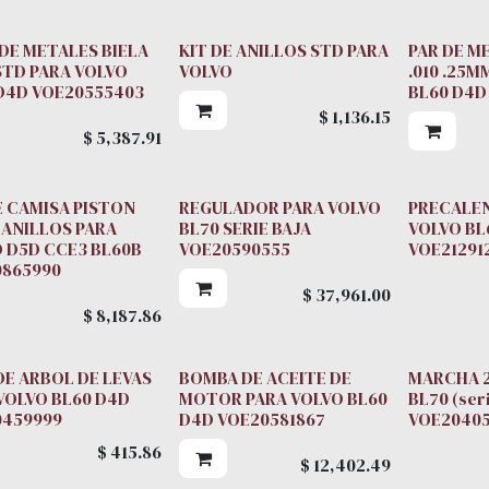
 DE METALES BIELA
KIT DE ANILLOS STD PARA
PAR DE M
STD PARA VOLVO
VOLVO
.010 .25
D4D VOE20555403
BL60 D4D
$
1,136.15
$
5,387.91
E CAMISA PISTON
REGULADOR PARA VOLVO
PRECALE
 ANILLOS PARA
BL70 SERIE BAJA
VOLVO BL
 D5D CCE3 BL60B
VOE20590555
VOE21291
0865990
$
37,961.00
$
8,187.86
DE ARBOL DE LEVAS
BOMBA DE ACEITE DE
MARCHA 2
VOLVO BL60 D4D
MOTOR PARA VOLVO BL60
BL70 (seri
0459999
D4D VOE20581867
VOE2040
$
415.86
$
12,402.49