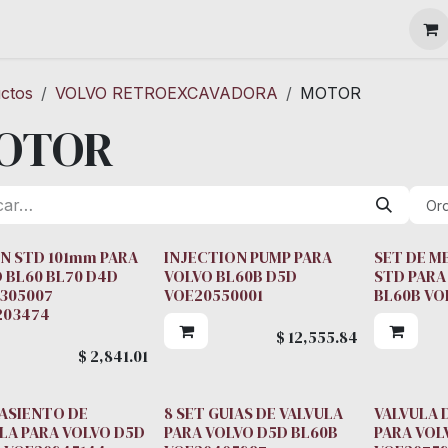
MAQUINARIA
ctos
VOLVO RETROEXCAVADORA
MOTOR
OTOR
Ord
N STD 101mm PARA
INJECTION PUMP PARA
SET DE M
 BL60 BL70 D4D
VOLVO BL60B D5D
STD PARA
305007
VOE20550001
BL60B VO
203474
$
12,555.84
$
2,841.01
 ASIENTO DE
8 SET GUIAS DE VALVULA
VALVULA 
LA PARA VOLVO D5D
PARA VOLVO D5D BL60B
PARA VOL