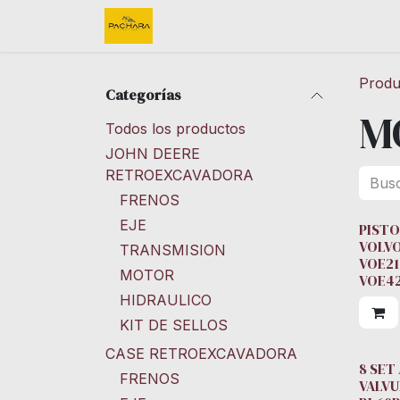
Ir al contenido
Inicio
REFACCIONES
FINK 
Produ
Categorías
M
Todos los productos
JOHN DEERE
RETROEXCAVADORA
FRENOS
EJE
PISTO
VOLVO
TRANSMISION
VOE21
MOTOR
VOE4
HIDRAULICO
KIT DE SELLOS
CASE RETROEXCAVADORA
8 SET
FRENOS
VALVU