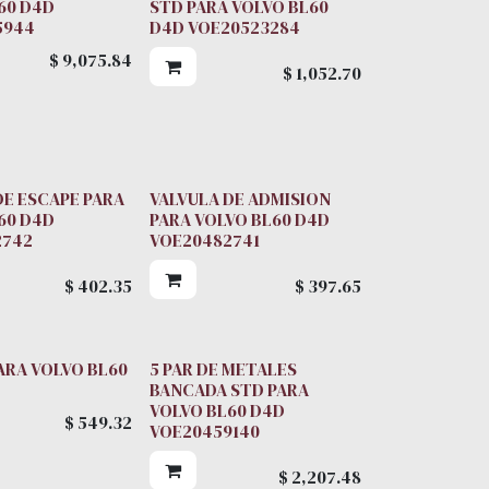
60 D4D
STD PARA VOLVO BL60
 ARBOL
5944
D4D VOE20523284
$
9,075.84
$
1,052.70
DE ESCAPE PARA
VALVULA DE ADMISION
60 D4D
PARA VOLVO BL60 D4D
2742
VOE20482741
$
402.35
$
397.65
ARA VOLVO BL60
5 PAR DE METALES
BANCADA STD PARA
VOLVO BL60 D4D
$
549.32
VOE20459140
$
2,207.48