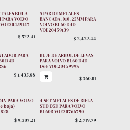
ETALES BIELA
5 PAR DE METALES
MM PARA VOLVO
BANCADA .010 .25MM PARA
 VOE20459147
VOLVO BL60 D4D
VOE20459139
$
522.41
$
3,432.44
NTADOR PARA
BUJE DE ARBOL DE LEVAS
60 D4D
PARA VOLVO BL60 D4D
286
D6E VOE20459998
$
1,435.88
$
360.01
4V PARA VOLVO
4 SET METALES DE BIELA
e baja)
STD D5D PARA VOLVO
5828
BL60B VOE20766790
$
9,307.21
$
2,719.79