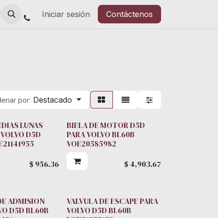
Iniciar sesión
Contáctenos
Destacado
enar por:
EDIAS LUNAS
BIELA DE MOTOR D5D
 VOLVO D5D
PARA VOLVO BL60B
E21141955
VOE20585982
$
956.36
$
4,903.67
DE ADMISION
VALVULA DE ESCAPE PARA
VO D5D BL60B
VOLVO D5D BL60B