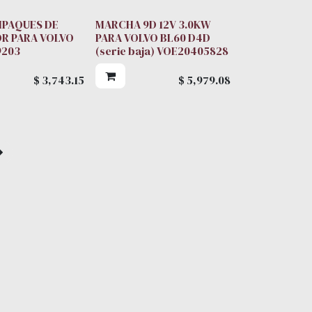
MPAQUES DE
MARCHA 9D 12V 3.0KW
R PARA VOLVO
PARA VOLVO BL60 D4D
9203
(serie baja) VOE20405828
$
3,743.15
$
5,979.08