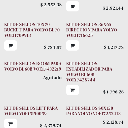
$
2,552.38
$
2,821.44
KIT DE SELLOS 40X70
KIT DE SELLOS 36X65
BUCKET PARA VOLVO BL70
DIRECCION PARA VOLVO
VOE11709913
VOE11716625
$
784.87
$
1,217.78
KIT DE SELLOS BOOM PARA
KIT DE SELLOS
VOLVO BL60B VOE17432219
ESTABILIZADOR PARA
VOLVO BL60B
Agotado
VOE17428744
$
1,796.26
KIT DE SELLOS LIFT PARA
KIT DE SELLOS 80X150
VOLVO VOE15150059
PARA VOLVO VOE17253413
$
2,128.74
$
2,379.74