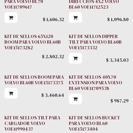
PARA VOLVO BL70
DIRECCION 4X2 VOLVO
VOE11709617
BL60 VOE11712523
$
1,606.32
$
1,096.80
KIT DE SELLOS 65X120
KIT DE SELLOS DIPPER
BOOM PARA VOLVO BL60B
TILT PARA VOLVO BL60B
VOE15173282
VOE15173332
$
2,802.32
$
3,345.03
KIT DE SELLOS BOOM PARA
KIT DE SELLOS 40X70
VOLVO BL60B VOE15173375
EXTENSION PARA VOLVO
BL60 VOE11709538
$
3,460.64
$
987.29
KIT DE SELLOS TILT PARA
KIT DE SELLOS BUCKET
CARGADOR VOLVO
PARA VOLVO BL60
VOE11990437
VOE15173404