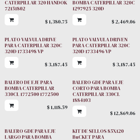
CATERPILLAR 320 HANDOK
BOMBA CATERPILLAR 320C
72151802
1297925 320D
$
1,380.75
$
2,469.06
PLATO VALVULA DRIVE
PLATO VALVULA DRIVEN
PARA CATERPILLAR 320C
PARA CATERPILLAR 320C
320D 1733498 VP
320D 1733496 VP
$
3,187.45
$
3,187.45
BALERO DE EJE PARA
BALERO GDE PARA EJE
BOMBA CATERPILLAR
CORTO PARA BOMBA
330CL 1772500 1772500
CATERPILLAR 330CL
1884103
$
1,118.59
$
12,869.06
BALERO GDE PARA EJE
KIT DE SELLOS 85X120
LARGO PARA BOMBA
BuCKET PARA