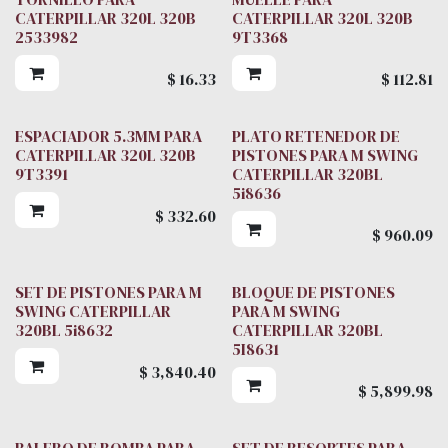
CATERPILLAR 320L 320B
CATERPILLAR 320L 320B
2533982
9T3368
$
16.33
$
112.81
ESPACIADOR 5.3MM PARA
PLATO RETENEDOR DE
CATERPILLAR 320L 320B
PISTONES PARA M SWING
9T3391
CATERPILLAR 320BL
5i8636
$
332.60
$
960.09
SET DE PISTONES PARA M
BLOQUE DE PISTONES
SWING CATERPILLAR
PARA M SWING
320BL 5i8632
CATERPILLAR 320BL
5I8631
$
3,840.40
$
5,899.98
BALERO DE BOMBA PARA
SET DE RESORTES PARA