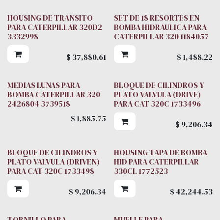
HOUSING DE TRANSITO
SET DE 18 RESORTES EN
PARA CATERPILLAR 320D2
BOMBA HIDRAULICA PARA
3332998
CATERPILLAR 320 1184057
$
37,880.61
$
1,488.22
MEDIAS LUNAS PARA
BLOQUE DE CILINDROS Y
BOMBA CATERPILLAR 320
PLATO VALVULA (DRIVE)
2426804 3739518
PARA CAT 320C 1733496
$
1,885.75
$
9,206.34
BLOQUE DE CILINDROS Y
HOUSING TAPA DE BOMBA
PLATO VALVULA (DRIVEN)
HID PARA CATERPILLAR
PARA CAT 320C 1733498
330CL 1772523
$
9,206.34
$
42,244.53
TORNILLO PARA
MUELLE PARA