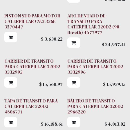
PISTON STD PARA MOTOR
ARO DENTADO DE
CATERPILLAR C9.3 336E
TRANSITO PARA
3570447
CATERPILLAR 320D2 (90
theeth) 4577977
$
3,630.22
$
24,957.41
CARRIER DE TRANSITO
CARRIER DE TRANSITO
PARA CATERPILLAR 320D2
PARA CATERPILLAR 320D2
3332995
3332996
$
15,560.97
$
15,939.15
TAPA DE TRANSITO PARA
BALERO DE TRANSITO
CATERPILLAR 320D2
PARA CATERPILLAR 320D2
4806771
2966220
$
16,188.61
$
4,013.02