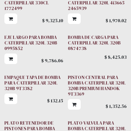
CATERPILLAR 330CL
CATERPILLAR 320L 4i3665
1772499
2465939
$
9,325.10
$
1,970.02
EJE LARGO PARA BOMBA
BOMBA DE CARGA PARA
CATERPILLAR 320L 320B
CATERPILLAR 320L 320B
0995852
0874738
$
8,425.03
$
9,786.06
EMPAQUE TAPA DE BOMBA
PISTON CENTRAL PARA
PARA CATERPILLAR 320L
BOMBA CATERPILLAR 320L
320B 9T3382
320B PREMIUM HANDOK
9T3369
$
132.15
$
1,352.56
PLATO RETENEDOR DE
PLATO VALVULA PARA
PISTONES PARA BOMBA
BOMBA CATERPILLAR 320L