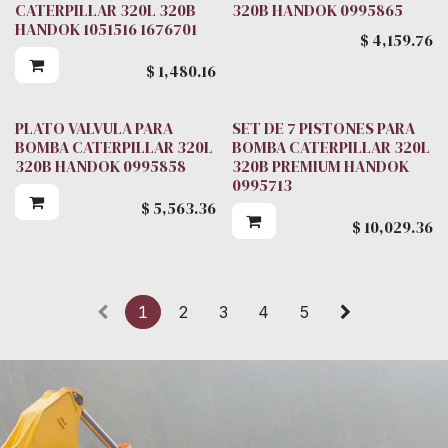
CATERPILLAR 320L 320B
320B HANDOK 0995865
HANDOK 1051516 1676701
$
4,159.76
$
1,480.16
PLATO VALVULA PARA
SET DE 7 PISTONES PARA
BOMBA CATERPILLAR 320L
BOMBA CATERPILLAR 320L
320B HANDOK 0995858
320B PREMIUM HANDOK
0995713
$
5,563.36
$
10,029.36
1
2
3
4
5