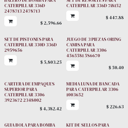
CATERPILLAR 336D
CATERPILLAR 336D 7i8152
2478713 2478713
$
447.88
$
2,596.66
SET DE PISTONES PARA
JUEGO DE 3 PIEZAS ORING
CATERPILLAR 330D 336D
CAMISA PARA
2959656
CATERPILLAR 3306
4565581 5S6670
$
5,803.25
$
50.40
CARTERA DE EMPAQUES
MEDIA LUNA DE BANCADA
SUPERIOR PARA
PARA CATERPILLAR 3306
CATERPILLAR 3306
1003652
3923672 2348002
$
226.63
$
4,382.42
GUIA BOLA PARA BOMBA
KIT DE SELLOS PARA