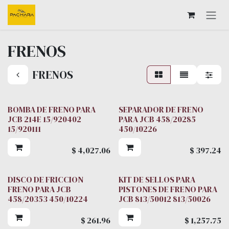
Ir al contenido
FRENOS
FRENOS
BOMBA DE FRENO PARA
SEPARADOR DE FRENO
JCB 214E 15/920402
PARA JCB 458/20285
15/920111
450/10226
$
4,027.06
$
397.24
DISCO DE FRICCION
KIT DE SELLOS PARA
FRENO PARA JCB
PISTONES DE FRENO PARA
458/20353 450/10224
JCB 813/50012 813/50026
$
261.96
$
1,257.75