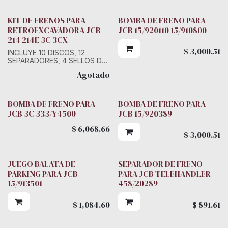
KIT DE FRENOS PARA
BOMBA DE FRENO PARA
RETROEXCAVADORA JCB
JCB 15/920110 15/910800
214 214E 3C 3CX
$
3,000.51
INCLUYE 10 DISCOS, 12
SEPARADORES, 4 SELLOS DE
PISTON
Agotado
BOMBA DE FRENO PARA
BOMBA DE FRENO PARA
JCB 3C 333/Y4500
JCB 15/920389
$
6,068.66
$
3,000.51
JUEGO BALATA DE
SEPARADOR DE FRENO
PARKING PARA JCB
PARA JCB TELEHANDLER
15/913501
458/20289
$
1,084.60
$
891.61