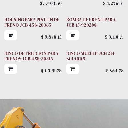
$
5,404.50
$
4,276.51
HOUSING PARA PISTON DE
BOMBA DE FRENO PARA
FRENO JCB 458/20365
JCB 15/920208
$
9,878.15
$
3,110.71
DISCO DE FRICCION PARA
DISCO MUELLE JCB 214
FRENOS JCB 458/20316
814/10115
$
1,328.78
$
864.78