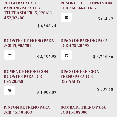
JUEGO BALATA DE
RESORTE DE COMPRESION
PARKING PARA JCB
JCB 214 814/00365
TELEHANDLER 15/920160
452/02700
$
164.72
$
1,563.74
BOOSTER DE FRENO PARA
DISCO DE PARKING PARA
JCB 15/905501
JCB 458/20693
$
2,495.98
$
3,746.86
BOMBA DE FRENO CON
DISCO DE FRICCION
BOOSTER PARA JCB
FRENO PARA JCB
15/920388
332/Y8135
$
539.78
$
4,909.87
PISTON DE FRENO PARA
BOMBA DE FRENO PARA
JCB 453/00103
JCB 15/108000